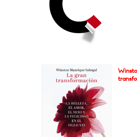
Winsto
transf