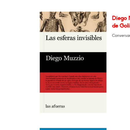
Diego M
de Goli
Conversar