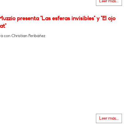
Leer más...
uzzio presenta "Las esferas invisibles" y "El ojo
at"
á con Christian Peribáñez
Leer más...