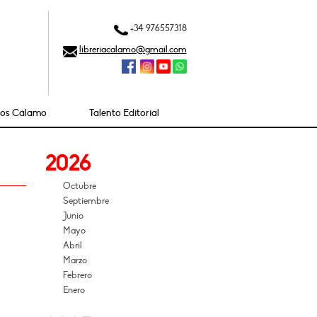
+34 976557318
libreriacalamo@gmail.com
ios Cálamo
Talento Editorial
2026
Octubre
Septiembre
Junio
Mayo
Abril
Marzo
Febrero
Enero