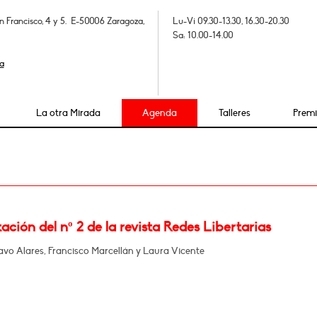
n Francisco, 4 y 5. E-50006 Zaragoza,
Lu-Vi 09.30-13.30, 16.30-20.30
Sa: 10.00-14.00
a
La otra Mirada
Agenda
Talleres
Prem
ación del nº 2 de la revista Redes Libertarias
vo Alares, Francisco Marcellán y Laura Vicente