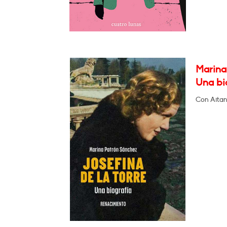
Marina 
Una bi
Con Aitan