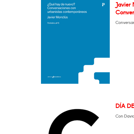
Javier
Conver
Conversa
DÍA D
Con David