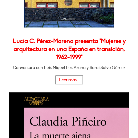
Lucía C. Pérez-Moreno presenta "Mujeres y
arquitectura en una España en transición,
1962-1999"
Conversará con Luis Miguel Lus Arana y Sarai Salvo Gómez
Leer más...