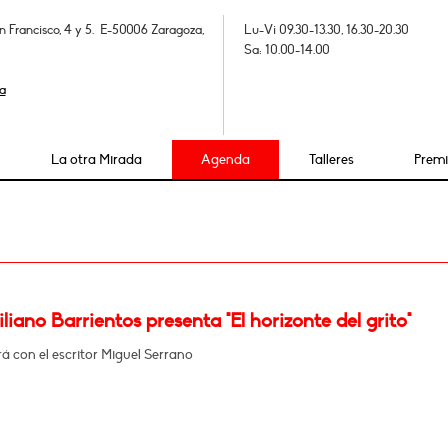
n Francisco, 4 y 5. E-50006 Zaragoza,
Lu-Vi 09.30-13.30, 16.30-20.30
Sa: 10.00-14.00
a
La otra Mirada
Agenda
Talleres
Prem
iano Barrientos presenta "El horizonte del grito"
 con el escritor Miguel Serrano