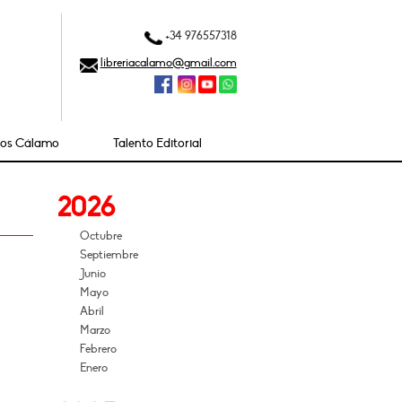
+34 976557318
libreriacalamo@gmail.com
ios Cálamo
Talento Editorial
2026
Octubre
Septiembre
Junio
Mayo
Abril
Marzo
Febrero
Enero