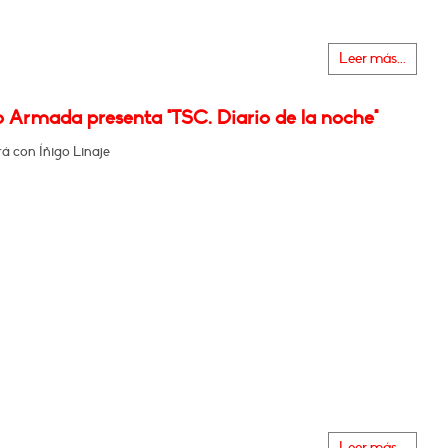
Leer más...
o Armada presenta "TSC. Diario de la noche"
á con Íñigo Linaje
Leer más...