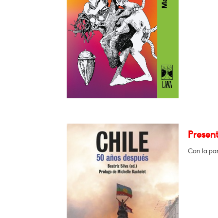
Present
Con la par