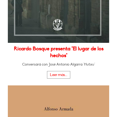
Ricardo Bosque presenta "El lugar de los
hechos"
Conversará con José Antonio Algarra "Hutxu"
Leer más...