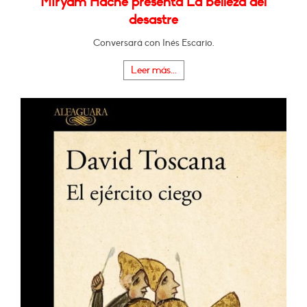
Miryam Hache presenta La belleza del
desastre
Conversará con Inés Escario.
Leer más...