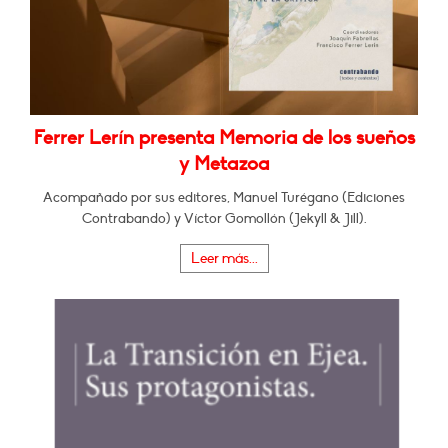
Ferrer Lerín presenta Memoria de los sueños
y Metazoa
Acompañado por sus editores, Manuel Turégano (Ediciones
Contrabando) y Víctor Gomollón (Jekyll & Jill).
Leer más...