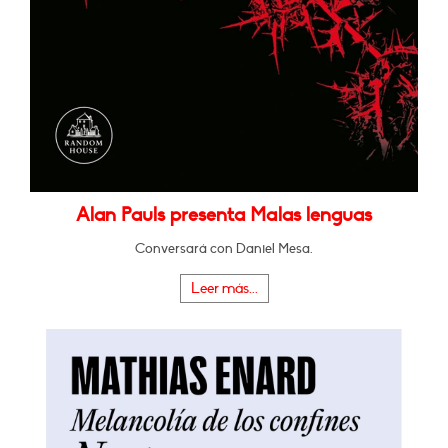
Alan Pauls presenta Malas lenguas
Conversará con Daniel Mesa.
Leer más...