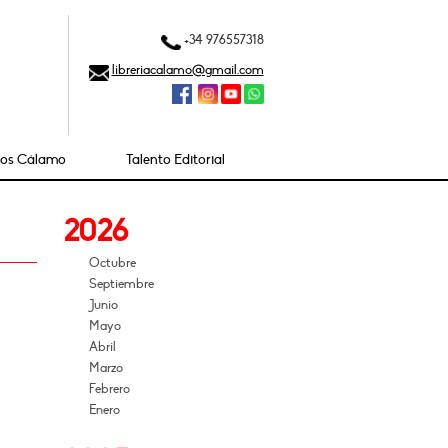
+34 976557318
libreriacalamo@gmail.com
ios Cálamo
Talento Editorial
2026
Octubre
Septiembre
Junio
Mayo
Abril
Marzo
Febrero
Enero