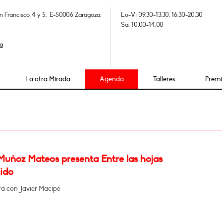
n Francisco, 4 y 5. E-50006 Zaragoza,
Lu-Vi 09.30-13.30, 16.30-20.30
Sa: 10.00-14.00
a
La otra Mirada
Agenda
Talleres
Prem
Muñoz Mateos presenta Entre las hojas
ido
á con Javier Macipe