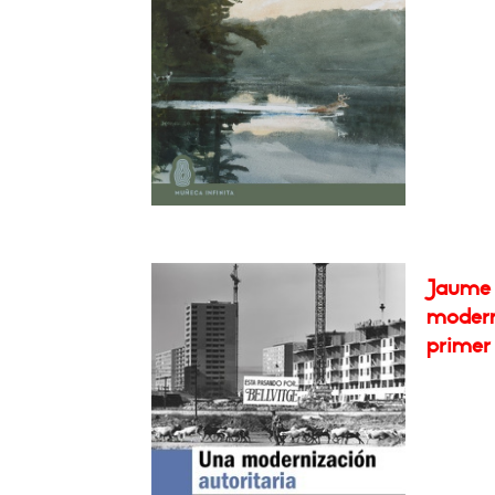
Jaume 
moderni
primer