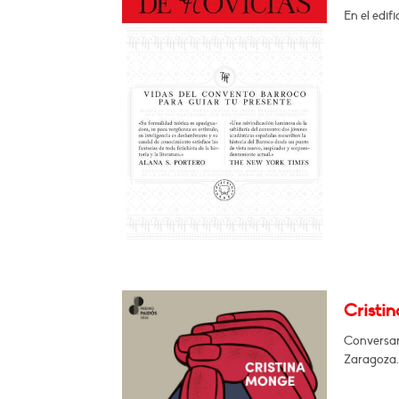
En el edif
Cristi
Conversará
Zaragoza.