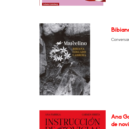
Bibian
Conversar
Ana Ga
de novi