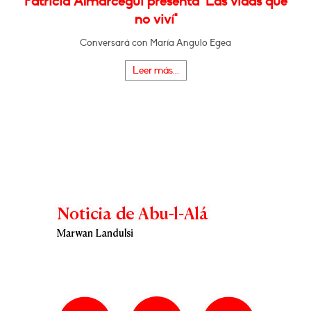
Patricia Almarcegui presenta "Las vidas que
no viví"
Conversará con María Angulo Egea
Leer más...