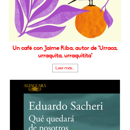
Un café con Jaime Riba, autor de "Urraca,
urraquita, urraquitita"
Leer más...