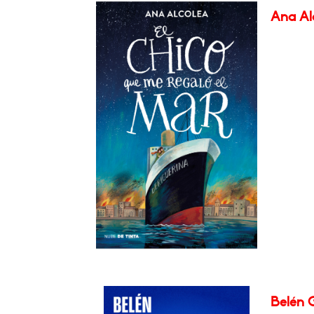
Ana Alc
Belén G