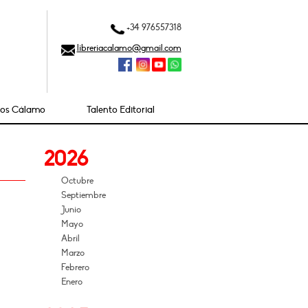
+34 976557318
libreriacalamo@gmail.com
ios Cálamo
Talento Editorial
2026
Octubre
Septiembre
Junio
Mayo
Abril
Marzo
Febrero
Enero