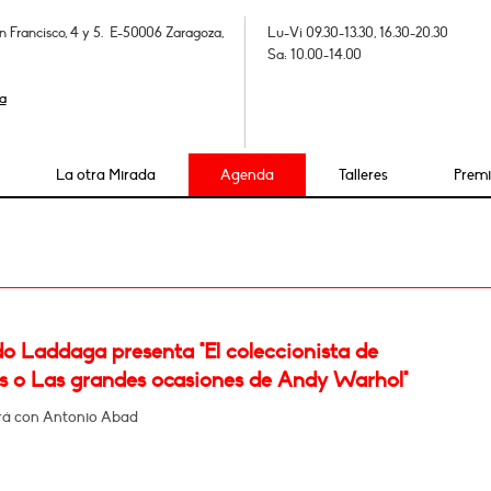
n Francisco, 4 y 5. E-50006 Zaragoza,
Lu-Vi 09.30-13.30, 16.30-20.30
Sa: 10.00-14.00
a
La otra Mirada
Agenda
Talleres
Prem
o Laddaga presenta "El coleccionista de
s o Las grandes ocasiones de Andy Warhol"
rá con Antonio Abad