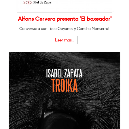
Alfons Cervera presenta "El boxeador"
Conversará con Paco Goyanes y Concha Monserrat
Leer más...