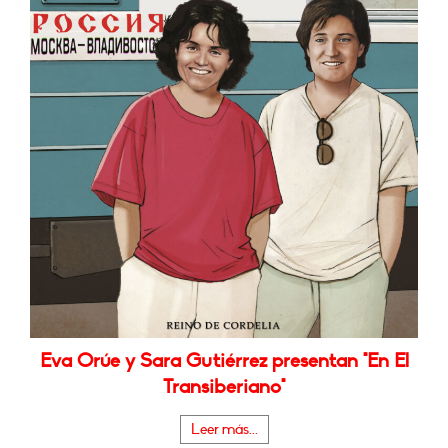
Eva Orúe y Sara Gutiérrez presentan "En El
Transiberiano"
Leer más...