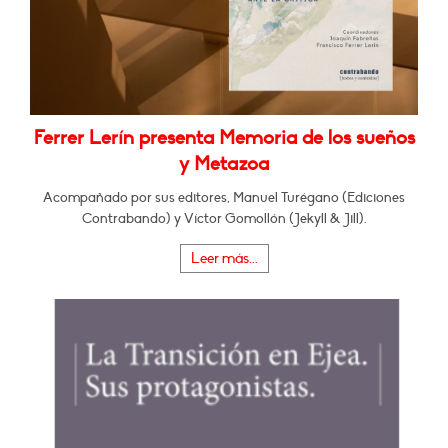
Ferrer Lerín presenta Memoria de los sueños
y Metazoa
Acompañado por sus editores, Manuel Turégano (Ediciones
Contrabando) y Víctor Gomollón (Jekyll & Jill).
Leer más...