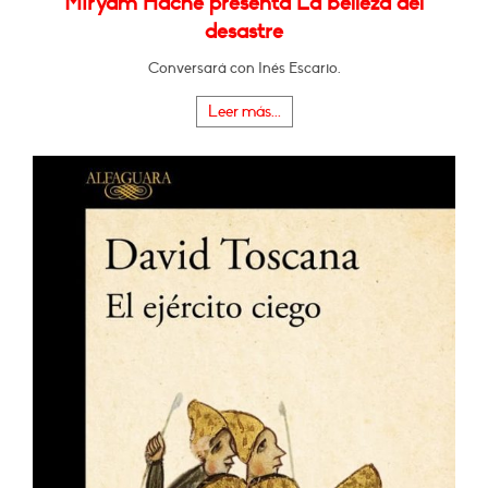
Miryam Hache presenta La belleza del
desastre
Conversará con Inés Escario.
Leer más...