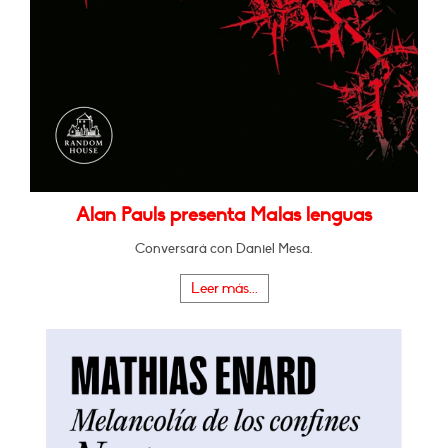
Alan Pauls presenta Malas lenguas
Conversará con Daniel Mesa.
Leer más...