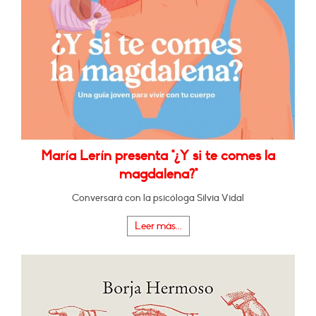
María Lerín presenta "¿Y si te comes la
magdalena?"
Conversará con la psicóloga Silvia Vidal
Leer más...