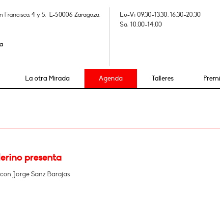
n Francisco, 4 y 5. E-50006 Zaragoza,
Lu-Vi 09.30-13.30, 16.30-20.30
Sa: 10.00-14.00
a
La otra Mirada
Agenda
Talleres
Prem
erino presenta
con Jorge Sanz Barajas