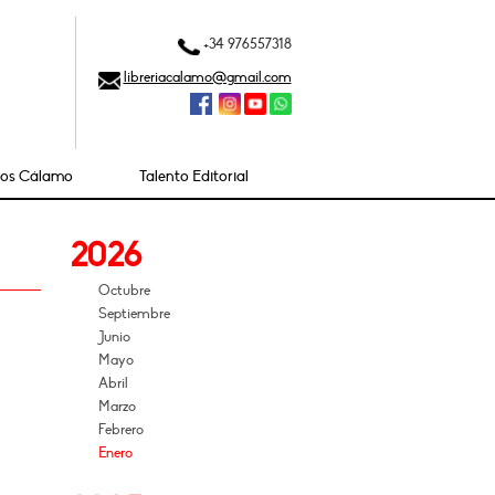
+34 976557318
libreriacalamo@gmail.com
ios Cálamo
Talento Editorial
2026
Octubre
Septiembre
Junio
Mayo
Abril
Marzo
Febrero
Enero