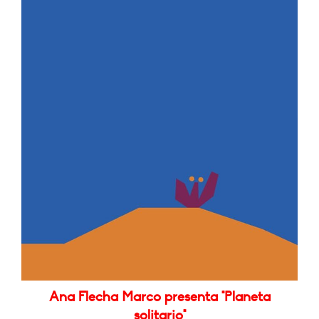
Ana Flecha Marco presenta "Planeta
solitario"