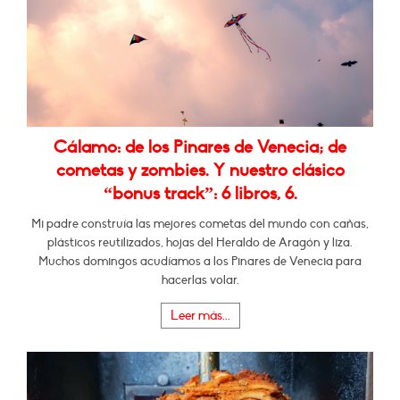
Cálamo: de los Pinares de Venecia; de
cometas y zombies. Y nuestro clásico
“bonus track”: 6 libros, 6.
Mi padre construía las mejores cometas del mundo con cañas,
plásticos reutilizados, hojas del Heraldo de Aragón y liza.
Muchos domingos acudíamos a los Pinares de Venecia para
hacerlas volar.
Leer más...