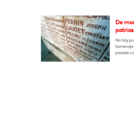
De monu
patrias
No hay pu
homenaje a
pasado con