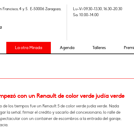
n Francisco, 4 y 5. E-50006 Zaragoza,
Lu-Vi 09.30-13.30, 16.30-20.30
Sa: 10.00-14.00
a
La otra Mirada
Agenda
Talleres
Prem
mpezó con un Renault de color verde judía verde
io de los tiempos fue un Renault 5 de color verde judía verde. Nada
ar la señal, firmar el crédito y sacarlo del concesionario, lo rallé de
pectacular con un container de escombros a la entrada del garaje,
acia.