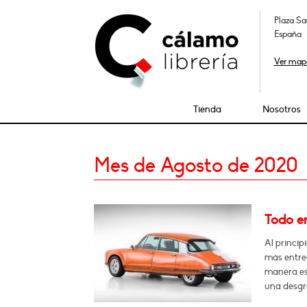
Plaza Sa
España
Ver map
Tienda
Nosotros
Mes de Agosto de 2020
Todo e
Al princip
más entreg
manera es
una desgr