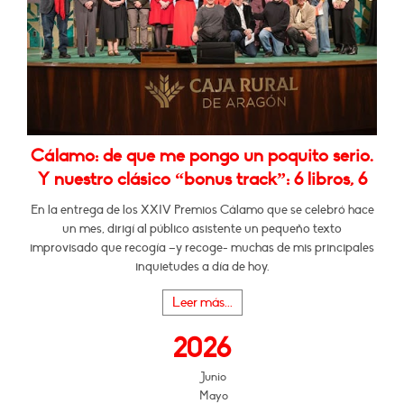
Cálamo: de que me pongo un poquito serio.
Y nuestro clásico “bonus track”: 6 libros, 6
En la entrega de los XXIV Premios Cálamo que se celebró hace
un mes, dirigí al público asistente un pequeño texto
improvisado que recogía –y recoge- muchas de mis principales
inquietudes a día de hoy.
Leer más...
2026
Junio
Mayo