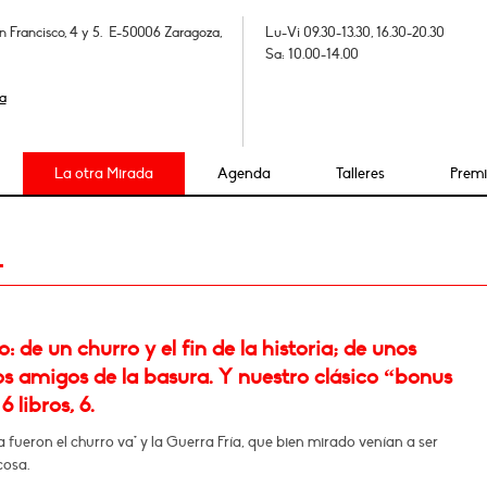
n Francisco, 4 y 5. E-50006 Zaragoza,
Lu-Vi 09.30-13.30, 16.30-20.30
Sa: 10.00-14.00
a
La otra Mirada
Agenda
Talleres
Prem
4
 de un churro y el fin de la historia; de unos
os amigos de la basura. Y nuestro clásico “bonus
6 libros, 6.
a fueron el churro va* y la Guerra Fría, que bien mirado venían a ser
cosa.