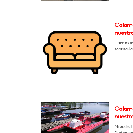
Cálamo
nuestro
Hace much
sonrisa: la
Cálamo
nuestro
Mi padre h
Pontoneros