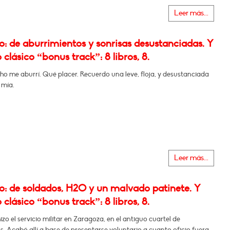
Leer más...
: de aburrimientos y sonrisas desustanciadas. Y
 clásico “bonus track”: 8 libros, 8.
o me aburrí. Qué placer. Recuerdo una leve, floja, y desustanciada
 mía.
Leer más...
: de soldados, H2O y un malvado patinete. Y
 clásico “bonus track”: 8 libros, 8.
izo el servicio militar en Zaragoza, en el antiguo cuartel de
. Acabó allí a base de presentarse voluntario a cuanto oficio fuera