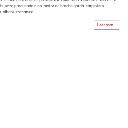
o hubiera practicado o no: pintor de brocha gorda, carpintero,
ta, albañil, mecánico…
Leer más...