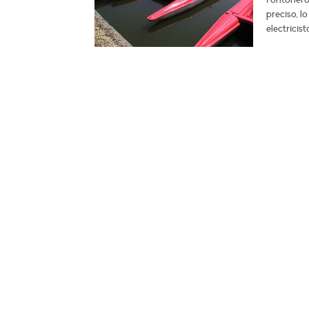
preciso, l
electricis