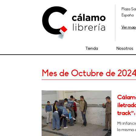
Plaza Sa
España
Ver map
Tienda
Nosotros
Mes de Octubre de 202
Cálamo:
iletrad
track”: 
Mi infanci
la misma 