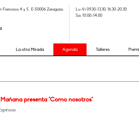
n Francisco, 4 y 5. E-50006 Zaragoza,
Lu-Vi 09.30-13.30, 16.30-20.30
Sa: 10.00-14.00
a
La otra Mirada
Agenda
Talleres
Prem
 Mañana presenta "Como nosotros"
Espinosa