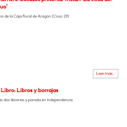
uo"
icio de la Caja Rural de Aragón (Coso, 29)
Leer más...
 Libro: Libros y borrajas
as dos librerías y parada en Independencia.