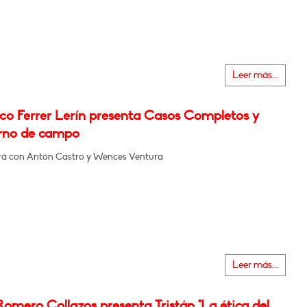
Leer más...
sco Ferrer Lerín presenta Casos Completos y
rno de campo
á con Antón Castro y Wences Ventura
Leer más...
Romero Collazos presenta Tristán "La ética del