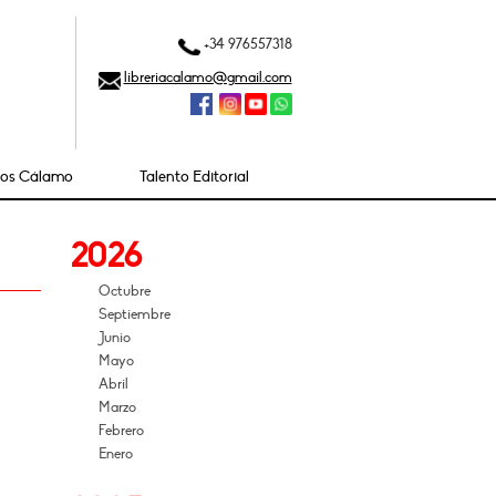
+34 976557318
libreriacalamo@gmail.com
ios Cálamo
Talento Editorial
2026
Octubre
Septiembre
Junio
Mayo
Abril
Marzo
Febrero
Enero