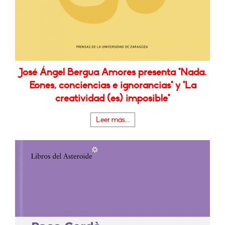
José Ángel Bergua Amores presenta "Nada.
Eones, conciencias e ignorancias" y "La
creatividad (es) imposible"
Leer más...