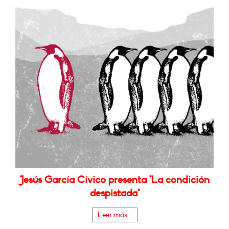
Jesús García Cívico presenta "La condición
despistada"
Leer más...