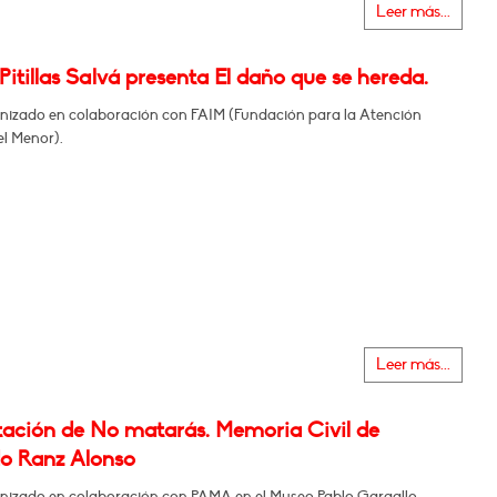
Leer más...
Pitillas Salvá presenta El daño que se hereda.
nizado en colaboración con FAIM (Fundación para la Atención
el Menor).
Leer más...
tación de No matarás. Memoria Civil de
o Ranz Alonso
nizado en colaboración con PAMA en el Museo Pablo Gargallo