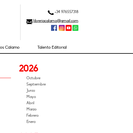
+34 976557318
libreriacalamo@gmail.com
ios Cálamo
Talento Editorial
2026
Octubre
Septiembre
Junio
Mayo
Abril
Marzo
Febrero
Enero