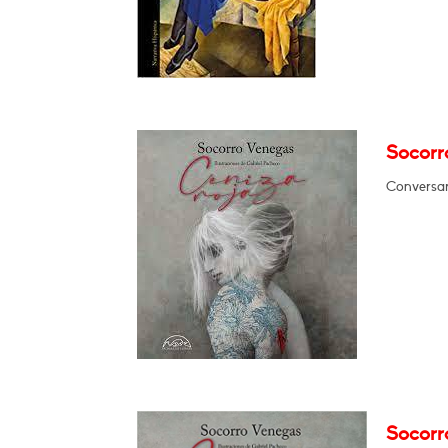
Socorr
Conversará
Socorr