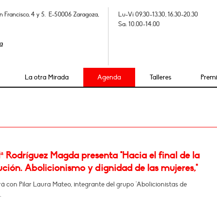
n Francisco, 4 y 5. E-50006 Zaragoza,
Lu-Vi 09.30-13.30, 16.30-20.30
Sa: 10.00-14.00
a
La otra Mirada
Agenda
Talleres
Prem
 Rodríguez Magda presenta "Hacia el final de la
ución. Abolicionismo y dignidad de las mujeres,"
 con Pilar Laura Mateo, integrante del grupo "Abolicionistas de
.