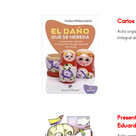
Carlos 
Acto orga
Integral d
Presen
Eduard
Acto orga