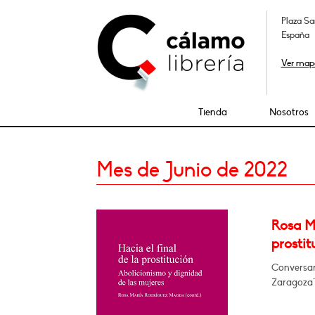
Plaza Sa
España
Ver map
Tienda
Nosotros
Mes de Junio de 2022
Rosa Mª
prostit
Conversará
Zaragoza"