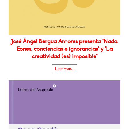
José Ángel Bergua Amores presenta "Nada.
Eones, conciencias e ignorancias" y "La
creatividad (es) imposible"
Leer más...