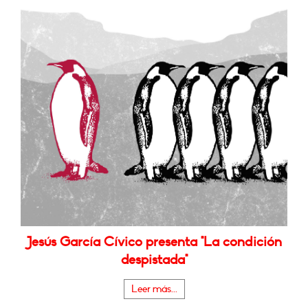
Jesús García Cívico presenta "La condición
despistada"
Leer más...