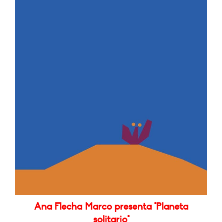
Ana Flecha Marco presenta "Planeta
solitario"