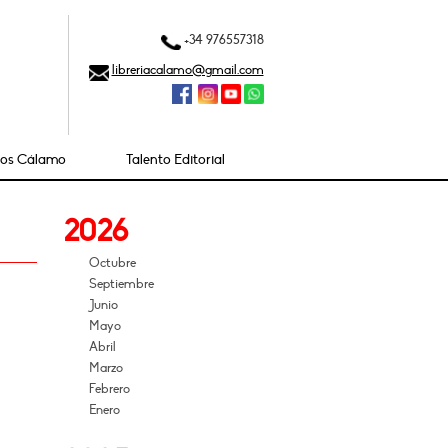
+34 976557318
libreriacalamo@gmail.com
ios Cálamo
Talento Editorial
2026
Octubre
Septiembre
Junio
Mayo
Abril
Marzo
Febrero
Enero