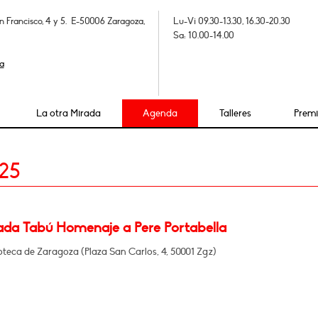
n Francisco, 4 y 5. E-50006 Zaragoza,
Lu-Vi 09.30-13.30, 16.30-20.30
Sa: 10.00-14.00
a
La otra Mirada
Agenda
Talleres
Prem
25
ada Tabú Homenaje a Pere Portabella
oteca de Zaragoza (Plaza San Carlos, 4, 50001 Zgz)