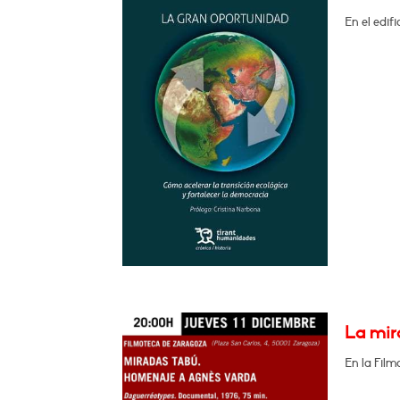
En el edif
La mir
En la Film