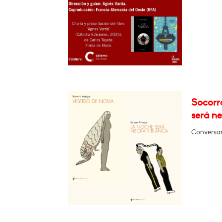
Socorr
será n
Conversará