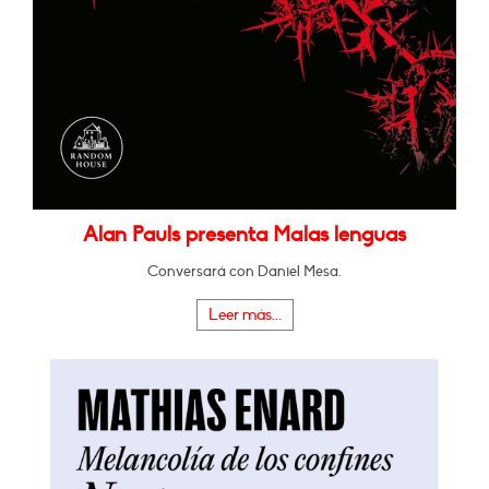
Alan Pauls presenta Malas lenguas
Conversará con Daniel Mesa.
Leer más...