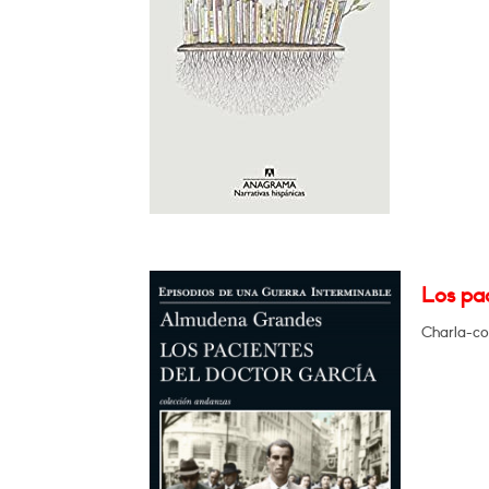
Los pac
Charla-col