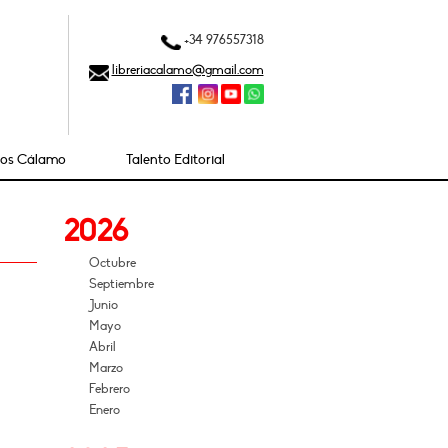
+34 976557318
libreriacalamo@gmail.com
ios Cálamo
Talento Editorial
2026
Octubre
Septiembre
Junio
Mayo
Abril
Marzo
Febrero
Enero