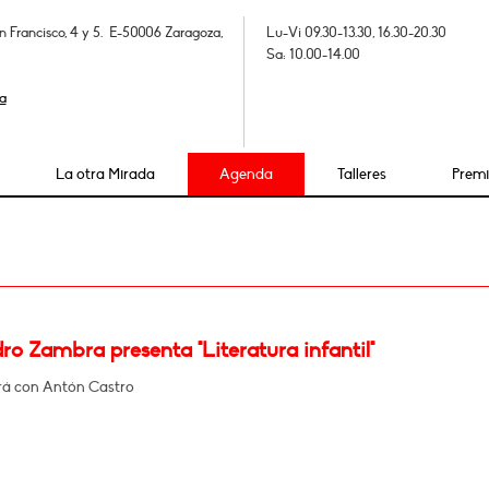
n Francisco, 4 y 5. E-50006 Zaragoza,
Lu-Vi 09.30-13.30, 16.30-20.30
Sa: 10.00-14.00
a
La otra Mirada
Agenda
Talleres
Prem
ro Zambra presenta "Literatura infantil"
á con Antón Castro