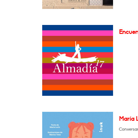
Encuen
María L
Conversará