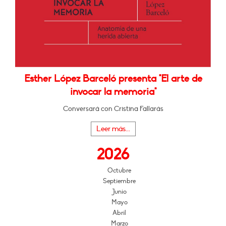
Esther López Barceló presenta "El arte de
invocar la memoria"
Conversará con Cristina Fallarás
Leer más...
2026
Octubre
Septiembre
Junio
Mayo
Abril
Marzo