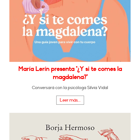
María Lerín presenta "¿Y si te comes la
magdalena?"
Conversará con la psicóloga Silvia Vidal
Leer más...