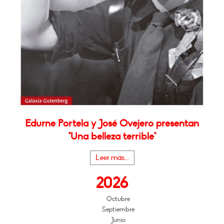
Edurne Portela y José Ovejero presentan
"Una belleza terrible"
Leer más...
2026
Octubre
Septiembre
Junio