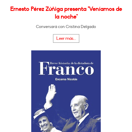
Ernesto Pérez Zúñiga presenta "Veníamos de
la noche"
Conversará con Cristina Delgado
Leer más...