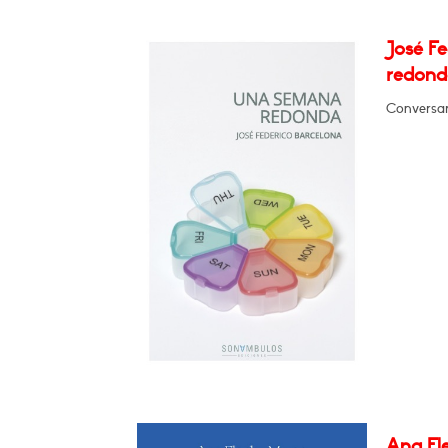
José F
redond
Conversar
Ana Fle