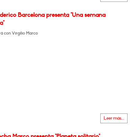
ederico Barcelona presenta "Una semana
a"
á con Virgilio Marco
Leer más...
cha Marco presenta "Planeta solitario"