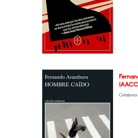
Fernan
IAACC 
Colabora: