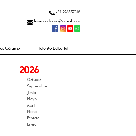
+34 976557318
libreriacalamo@gmail.com
ios Cálamo
Talento Editorial
2026
Octubre
Septiembre
Junio
Mayo
Abril
Marzo
Febrero
Enero