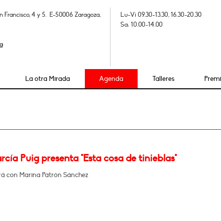
n Francisco, 4 y 5. E-50006 Zaragoza,
Lu-Vi 09.30-13.30, 16.30-20.30
Sa: 10.00-14.00
a
La otra Mirada
Agenda
Talleres
Prem
cía Puig presenta "Esta cosa de tinieblas"
á con Marina Patrón Sánchez