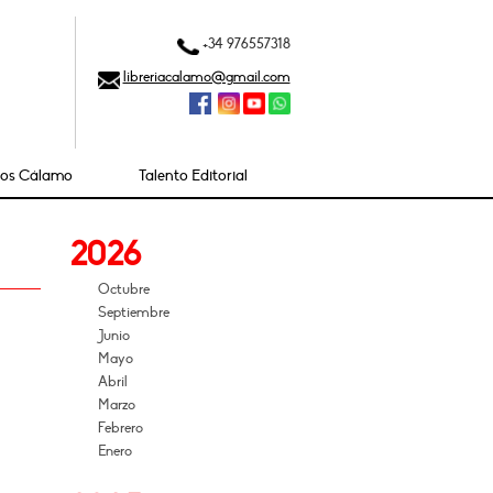
+34 976557318
libreriacalamo@gmail.com
ios Cálamo
Talento Editorial
2026
Octubre
Septiembre
Junio
Mayo
Abril
Marzo
Febrero
Enero