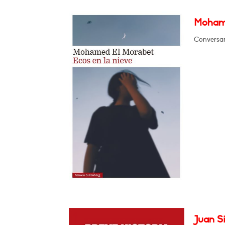
Mohame
Conversar
Juan Si