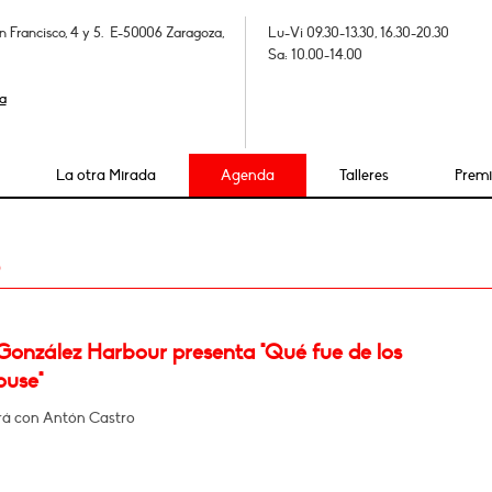
n Francisco, 4 y 5. E-50006 Zaragoza,
Lu-Vi 09.30-13.30, 16.30-20.30
Sa: 10.00-14.00
a
La otra Mirada
Agenda
Talleres
Prem
5
González Harbour presenta "Qué fue de los
ouse"
á con Antón Castro