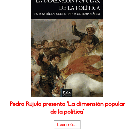
Pedro Rújula presenta "La dimensión popular
de la política"
Leer más...