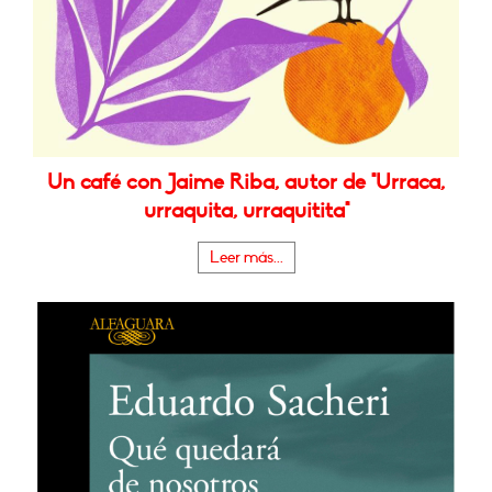
Un café con Jaime Riba, autor de "Urraca,
urraquita, urraquitita"
Leer más...