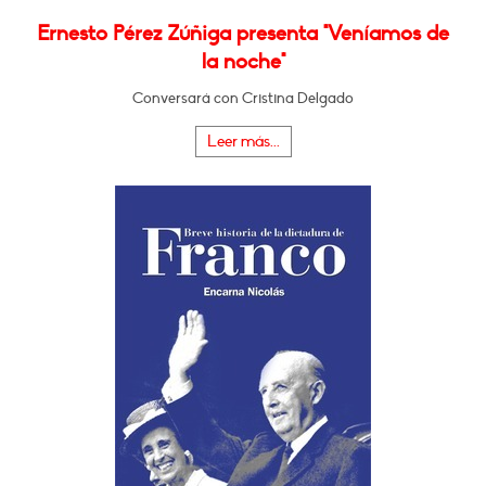
Ernesto Pérez Zúñiga presenta "Veníamos de
la noche"
Conversará con Cristina Delgado
Leer más...