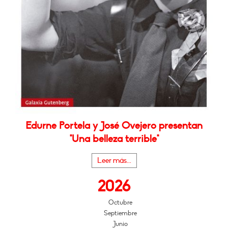
Edurne Portela y José Ovejero presentan
"Una belleza terrible"
Leer más...
2026
Octubre
Septiembre
Junio