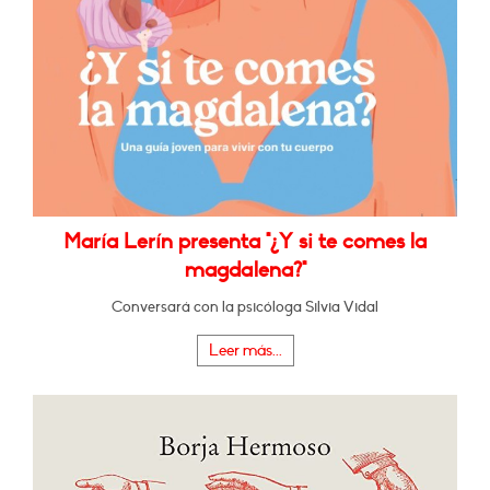
María Lerín presenta "¿Y si te comes la
magdalena?"
Conversará con la psicóloga Silvia Vidal
Leer más...