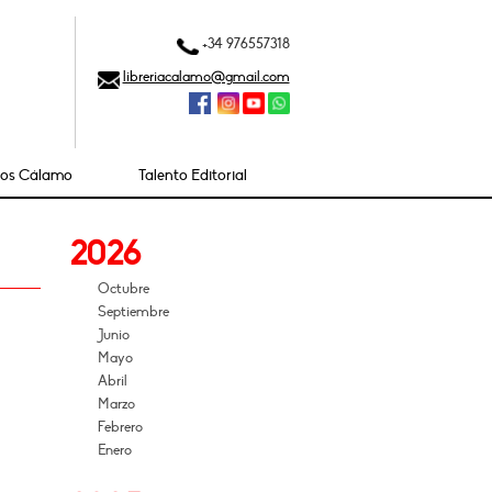
+34 976557318
libreriacalamo@gmail.com
ios Cálamo
Talento Editorial
2026
Octubre
Septiembre
Junio
Mayo
Abril
Marzo
Febrero
Enero