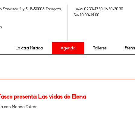
n Francisco, 4 y 5. E-50006 Zaragoza,
Lu-Vi 09.30-13.30, 16.30-20.30
Sa: 10.00-14.00
a
La otra Mirada
Agenda
Talleres
Prem
Fasce presenta Las vidas de Elena
á con Marina Patrón