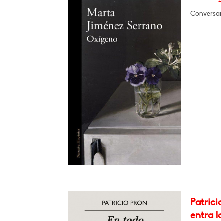
Conversa
Patrici
entra l