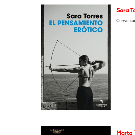
Sara To
Conversar
Marta 