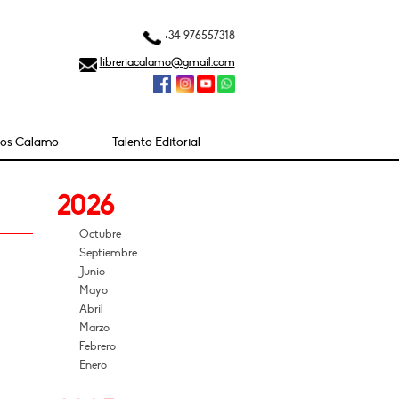
+34 976557318
libreriacalamo@gmail.com
ios Cálamo
Talento Editorial
2026
Octubre
Septiembre
Junio
Mayo
Abril
Marzo
Febrero
Enero