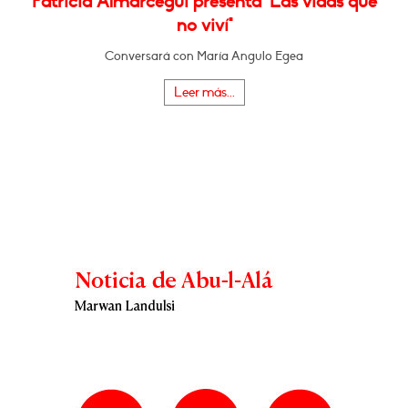
Patricia Almarcegui presenta "Las vidas que
no viví"
Conversará con María Angulo Egea
Leer más...