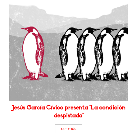
Jesús García Cívico presenta "La condición
despistada"
Leer más...