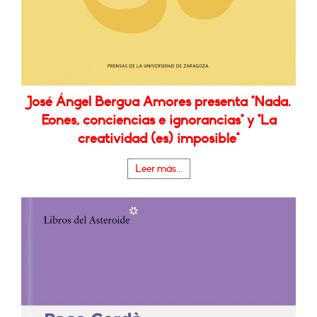
José Ángel Bergua Amores presenta "Nada.
Eones, conciencias e ignorancias" y "La
creatividad (es) imposible"
Leer más...