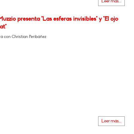
Leer más...
uzzio presenta "Las esferas invisibles" y "El ojo
at"
á con Christian Peribáñez
Leer más...