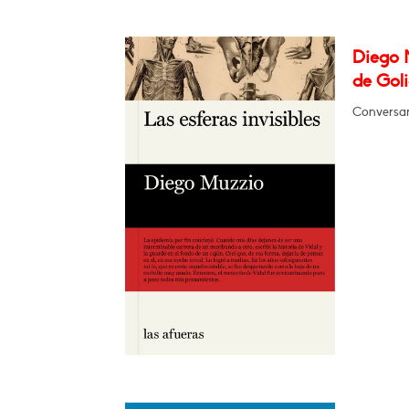
Diego M
de Goli
Conversar