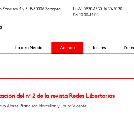
n Francisco, 4 y 5. E-50006 Zaragoza,
Lu-Vi 09.30-13.30, 16.30-20.30
Sa: 10.00-14.00
a
La otra Mirada
Agenda
Talleres
Prem
ación del nº 2 de la revista Redes Libertarias
vo Alares, Francisco Marcellán y Laura Vicente