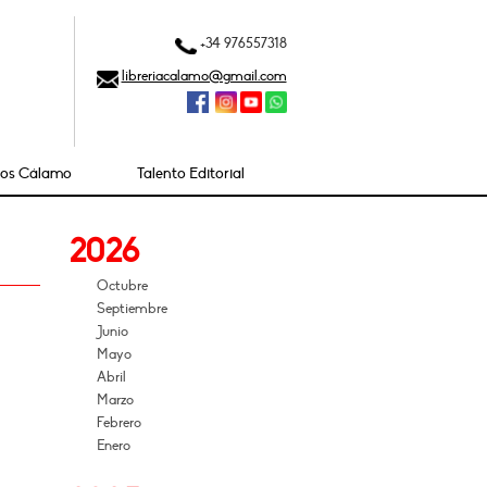
+34 976557318
libreriacalamo@gmail.com
ios Cálamo
Talento Editorial
2026
Octubre
Septiembre
Junio
Mayo
Abril
Marzo
Febrero
Enero