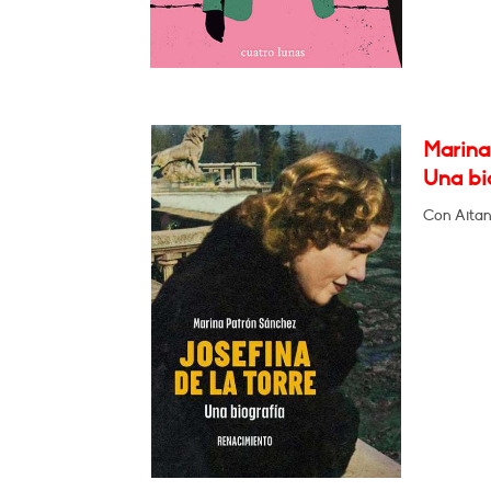
Marina 
Una bi
Con Aitan