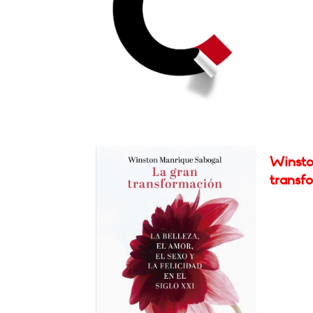
Winsto
transf