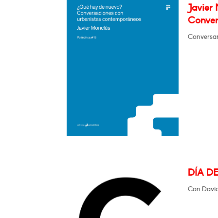
Javier
Conver
Conversa
DÍA D
Con David