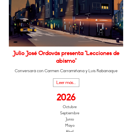
Julio José Ordovás presenta "Lecciones de
abismo"
Conversará con Carmen Carramiñana y Luis Rabanaque
Leer más...
2026
Octubre
Septiembre
Junio
Mayo
Abril