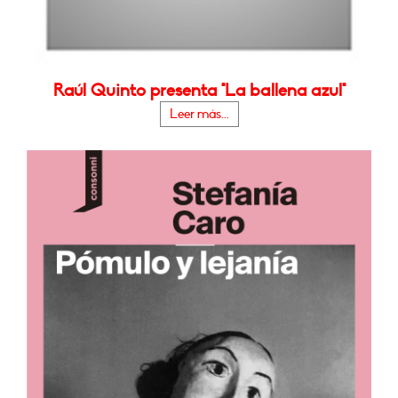
Raúl Quinto presenta "La ballena azul"
Leer más...