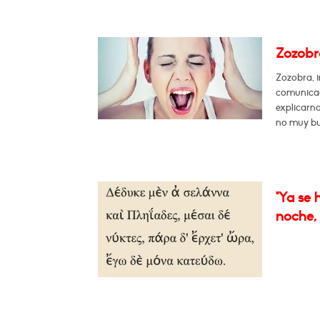
Zozobr
Zozobra, 
comunicac
explicarn
no muy bu
"Ya se 
noche, 