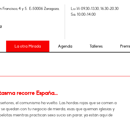
n Francisco, 4 y 5. E-50006 Zaragoza,
Lu-Vi 09.30-13.30, 16.30-20.30
Sa: 10.00-14.00
a
La otra Mirada
Agenda
Talleres
Prem
tasma recorre España...
 señores, el comunismo ha vuelto. Las hordas rojas que se comen a
y se quedan con tu negocio de mierda, esas que queman iglesias y
pelotas mientras practican sexo sucio sin parar, ya están aquí de