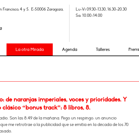
n Francisco, 4 y 5. E-50006 Zaragoza,
Lu-Vi 09.30-13.30, 16.30-20.30
Sa: 10.00-14.00
a
La otra Mirada
Agenda
Talleres
Prem
 de naranjas imperiales, voces y prioridades. Y
 clásico “bonus track”: 8 libros, 8.
adio. Son las 8.49 de la mañana. Pego un respingo: un anuncio
que me retrotrae a la publicidad que se emitía en la década de los 70
pasado.