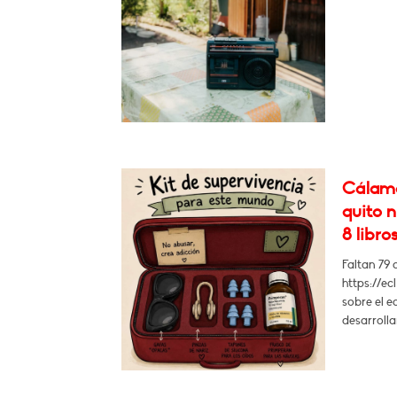
Cálamo:
quito n
8 libros
Faltan 79 
https://ec
sobre el e
desarrolla