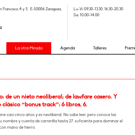
n Francisco, 4 y 5. E-50006 Zaragoza,
Lu-Vi 09.30-13.30, 16.30-20.30
Sa: 10.00-14.00
a
La otra Mirada
Agenda
Talleres
Prem
 de un nieto neoliberal; de lawfare casero. Y
 clásico “bonus track”: 6 libros, 6.
iene casi cinco años y es neoliberal. No sabe leer, pero conoce las
su nombre y cuenta de carrerilla hasta 27: suficiente para dominar el
con mano de hierro.