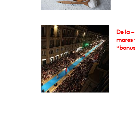
De la –
mares y
“bonus 