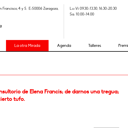
n Francisco, 4 y 5. E-50006 Zaragoza,
Lu-Vi 09.30-13.30, 16.30-20.30
Sa: 10.00-14.00
a
La otra Mirada
Agenda
Talleres
Prem
sultorio de Elena Francis; de darnos una tregua;
ierto tufo.