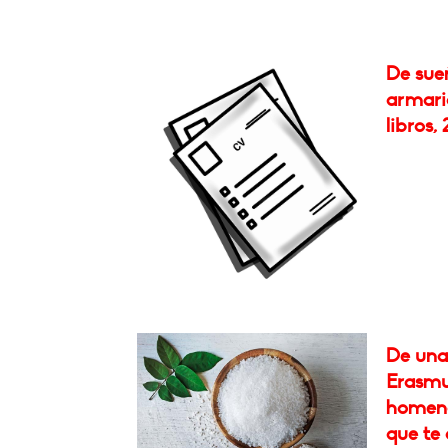
De sueñ
armario
libros, 
De una 
Erasmu
homena
que te