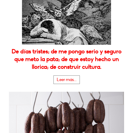
De días tristes; de me pongo serio y seguro
que meto la pata; de que estoy hecho un
llorica; de construir cultura.
Leer más...