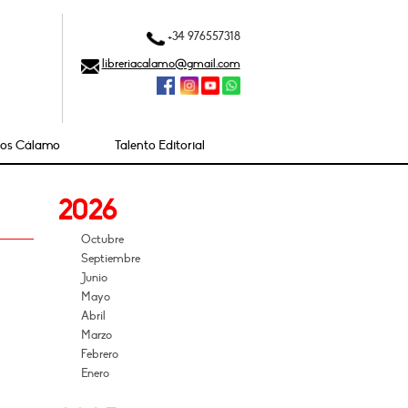
+34 976557318
libreriacalamo@gmail.com
ios Cálamo
Talento Editorial
2026
Octubre
Septiembre
Junio
Mayo
Abril
Marzo
Febrero
Enero