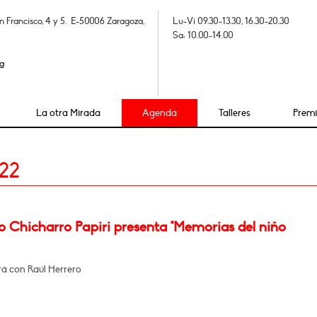
n Francisco, 4 y 5. E-50006 Zaragoza,
Lu-Vi 09.30-13.30, 16.30-20.30
Sa: 10.00-14.00
a
La otra Mirada
Agenda
Talleres
Prem
22
o Chicharro Papiri presenta "Memorias del niño
á con Raúl Herrero