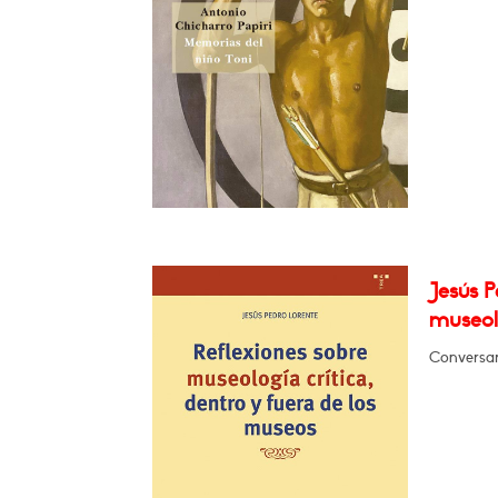
Jesús P
museolo
Conversar