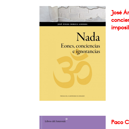
José Á
concien
imposib
Paco Ce