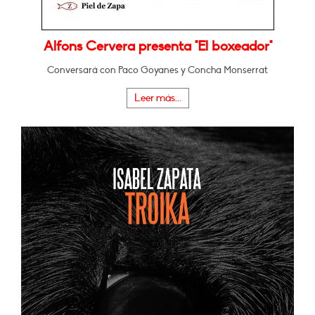
Alfons Cervera presenta "El boxeador"
Conversará con Paco Goyanes y Concha Monserrat
Leer más...