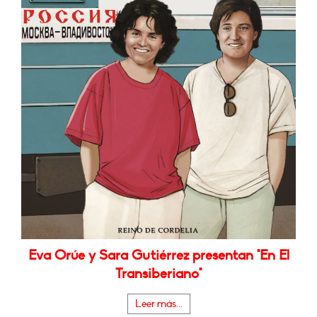
Eva Orúe y Sara Gutiérrez presentan "En El
Transiberiano"
Leer más...