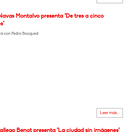
Navas Montalvo presenta "De tres a cinco
s"
á con Pedro Bosqued
Leer más...
allego Benot presenta "La ciudad sin imágenes"