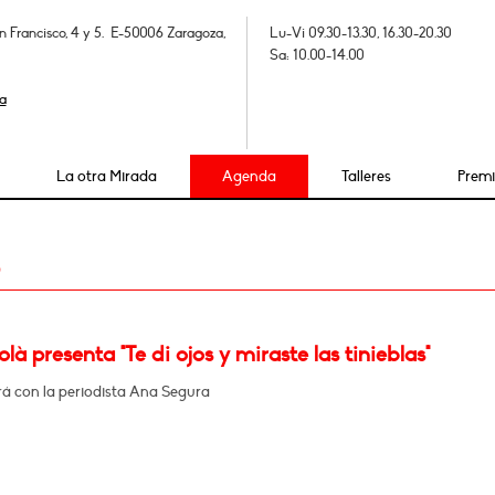
n Francisco, 4 y 5. E-50006 Zaragoza,
Lu-Vi 09.30-13.30, 16.30-20.30
Sa: 10.00-14.00
a
La otra Mirada
Agenda
Talleres
Prem
3
olà presenta "Te di ojos y miraste las tinieblas"
á con la periodista Ana Segura