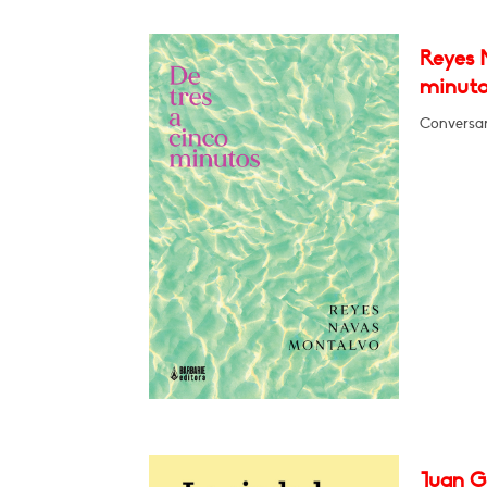
Reyes 
minuto
Conversar
Juan G