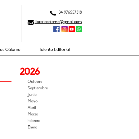
+34 976557318
libreriacalamo@gmail.com
ios Cálamo
Talento Editorial
2026
Octubre
Septiembre
Junio
Mayo
Abril
Marzo
Febrero
Enero